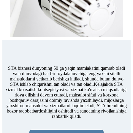
STA biznesi dunyoning 50 ga yaqin mamlakatini qamrab oladi
va u dunyodagi har bir foydalanuvchiga eng yaxshi sifatli
mahsulotlarni yetkazib berishga intiladi, shunda butun dunyo
STA ishlab chiqarishni tan oladi va tan oladi.Kelajakda STA
xizmat ko'rsatish kontseptsiyasi va xizmat ko'rsatish maqsadlariga
rioya qilishni davom ettiradi, mahsulot sifati va korxona
boshqaruv darajasini doimiy ravishda yaxshilaydi, mijozlarga
yaxshiroq mahsulot va xizmatlarni taqdim etadi, STA brendining
bozor raqobatbardoshligini oshiradi va sanoatning rivojlanishiga
rahbarlik qiladi.