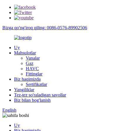
Bizga qo'ng'iroq qiling: 0086-0576-89902506
Uy
Mahsulotlar
Vanalar
Gaz
HAVC
Fittinglar
Biz haqimizda
Sertifikatlar
Yangiliklar
Tez-tez so'raladigan savollar
Biz bilan bog'lanish
English
Uy
Biz haqimizda