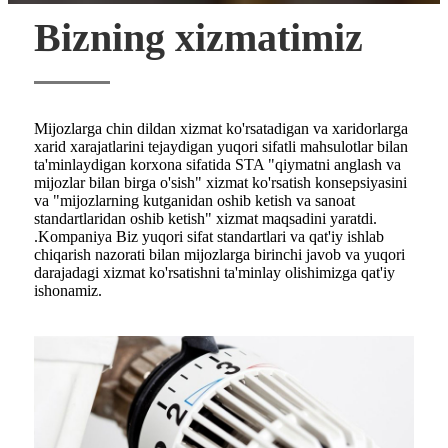
Bizning xizmatimiz
Mijozlarga chin dildan xizmat ko'rsatadigan va xaridorlarga
xarid xarajatlarini tejaydigan yuqori sifatli mahsulotlar bilan
ta'minlaydigan korxona sifatida STA "qiymatni anglash va
mijozlar bilan birga o'sish" xizmat ko'rsatish konsepsiyasini
va "mijozlarning kutganidan oshib ketish va sanoat
standartlaridan oshib ketish" xizmat maqsadini yaratdi.
.Kompaniya Biz yuqori sifat standartlari va qat'iy ishlab
chiqarish nazorati bilan mijozlarga birinchi javob va yuqori
darajadagi xizmat ko'rsatishni ta'minlay olishimizga qat'iy
ishonamiz.