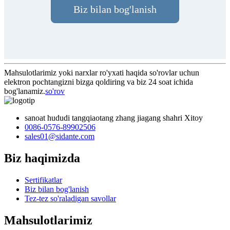
Biz bilan bog'lanish
Mahsulotlarimiz yoki narxlar ro'yxati haqida so'rovlar uchun
elektron pochtangizni bizga qoldiring va biz 24 soat ichida
bog'lanamiz.
so'rov
sanoat hududi tangqiaotang zhang jiagang shahri Xitoy
0086-0576-89902506
sales01@sidante.com
Biz haqimizda
Sertifikatlar
Biz bilan bog'lanish
Tez-tez so'raladigan savollar
Mahsulotlarimiz