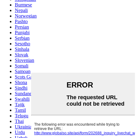
Burmese
Nepali
Norwegian
Pashto
Persian
Punjabi
Serbian
Sesotho
Sinhala
Slovak
Slovenian
Somali
Samoan
Scots Gaelic
Shona
Sindhi
Sundanese
Swahili
Tajik
Tamil
Telugu
Thai
Ukrainian
Urdu
Uzbek