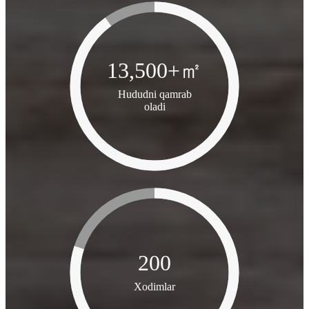
13,500
+㎡
Hududni qamrab
oladi
200
Xodimlar