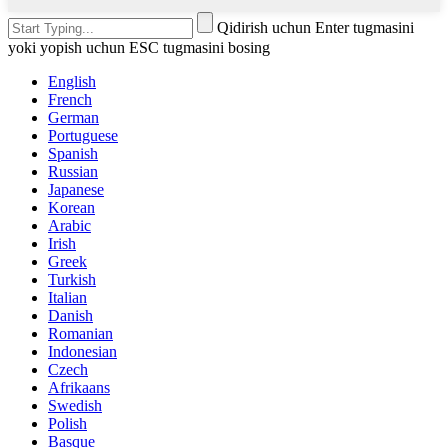
Qidirish uchun Enter tugmasini
yoki yopish uchun ESC tugmasini bosing
English
French
German
Portuguese
Spanish
Russian
Japanese
Korean
Arabic
Irish
Greek
Turkish
Italian
Danish
Romanian
Indonesian
Czech
Afrikaans
Swedish
Polish
Basque