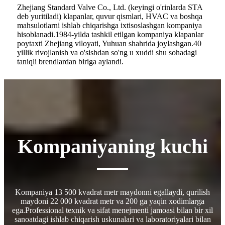
Zhejiang Standard Valve Co., Ltd. (keyingi o'rinlarda STA
deb yuritiladi) klapanlar, quvur qismlari, HVAC va boshqa
mahsulotlarni ishlab chiqarishga ixtisoslashgan kompaniya
hisoblanadi.1984-yilda tashkil etilgan kompaniya klapanlar
poytaxti Zhejiang viloyati, Yuhuan shahrida joylashgan.40
yillik rivojlanish va o'sishdan so'ng u xuddi shu sohadagi
taniqli brendlardan biriga aylandi.
Kompaniyaning kuchi
Kompaniya 13 500 kvadrat metr maydonni egallaydi, qurilish
maydoni 22 000 kvadrat metr va 200 ga yaqin xodimlarga
ega.Professional texnik va sifat menejmenti jamoasi bilan bir xil
sanoatdagi ishlab chiqarish uskunalari va laboratoriyalari bilan