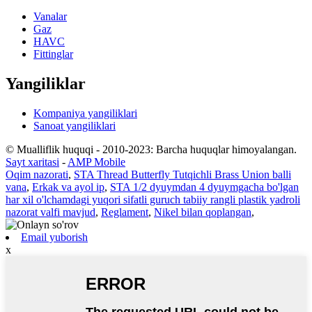
Vanalar
Gaz
HAVC
Fittinglar
Yangiliklar
Kompaniya yangiliklari
Sanoat yangiliklari
© Mualliflik huquqi - 2010-2023: Barcha huquqlar himoyalangan.
Sayt xaritasi
-
AMP Mobile
Oqim nazorati
,
STA Thread Butterfly Tutqichli Brass Union balli
vana
,
Erkak va ayol ip
,
STA 1/2 dyuymdan 4 dyuymgacha bo'lgan
har xil o'lchamdagi yuqori sifatli guruch tabiiy rangli plastik yadroli
nazorat valfi mavjud
,
Reglament
,
Nikel bilan qoplangan
,
Email yuborish
x