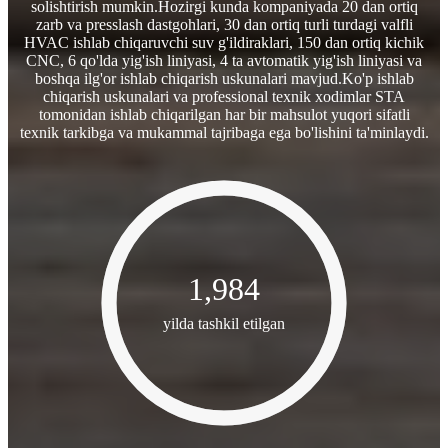
solishtirish mumkin.Hozirgi kunda kompaniyada 20 dan ortiq
zarb va presslash dastgohlari, 30 dan ortiq turli turdagi valfli
HVAC ishlab chiqaruvchi suv g'ildiraklari, 150 dan ortiq kichik
CNC, 6 qo'lda yig'ish liniyasi, 4 ta avtomatik yig'ish liniyasi va
boshqa ilg'or ishlab chiqarish uskunalari mavjud.Ko'p ishlab
chiqarish uskunalari va professional texnik xodimlar STA
tomonidan ishlab chiqarilgan har bir mahsulot yuqori sifatli
texnik tarkibga va mukammal tajribaga ega bo'lishini ta'minlaydi.
1,984
yilda tashkil etilgan