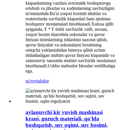
klapanlarining vazifasi avtomatik boshqaruvga
erishish va jihozlar va xodimlarning xavfsizligini
ta'minlashdir.Ba'zi yuqori bosimli idishlar va
reaktorlarda xavfsizlik klapanlari ham ajralmas
boshqaruv moslamalari hisoblanadi.Xulosa qilib
aytganda, F * F tishli xavfsizlik valfi, asosan,
yuqori bosim sharoitida uskunalar va quvur
liniyasi tizimlarining ishlashini nazorat qilish,
quvur liniyalari va uskunalarni bosimning
ortiqcha yuklanishidan himoya qilish uchun
ishlatiladigan muhim quvur liniyasi klapanidir va
zamonaviy sanoatda muhim xavfsizlik moslamasi
hisoblanadi.Ushbu mahsulot Idoralar sertifikatiga
ega.
so'rov
tafsilot
aylanuvchi kir yuvish mashinasi
krani, guruch materiali, qo'lda
boshqarish, suv oqimi, suv bosimi,