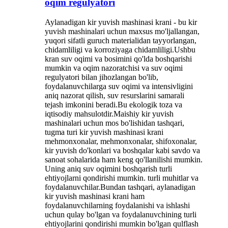
oqim regulyatori
Aylanadigan kir yuvish mashinasi krani - bu kir
yuvish mashinalari uchun maxsus mo'ljallangan,
yuqori sifatli guruch materialidan tayyorlangan,
chidamliligi va korroziyaga chidamliligi.Ushbu
kran suv oqimi va bosimini qo'lda boshqarishi
mumkin va oqim nazoratchisi va suv oqimi
regulyatori bilan jihozlangan bo'lib,
foydalanuvchilarga suv oqimi va intensivligini
aniq nazorat qilish, suv resurslarini samarali
tejash imkonini beradi.Bu ekologik toza va
iqtisodiy mahsulotdir.Maishiy kir yuvish
mashinalari uchun mos bo'lishidan tashqari,
tugma turi kir yuvish mashinasi krani
mehmonxonalar, mehmonxonalar, shifoxonalar,
kir yuvish do'konlari va boshqalar kabi savdo va
sanoat sohalarida ham keng qo'llanilishi mumkin.
Uning aniq suv oqimini boshqarish turli
ehtiyojlarni qondirishi mumkin. turli muhitlar va
foydalanuvchilar.Bundan tashqari, aylanadigan
kir yuvish mashinasi krani ham
foydalanuvchilarning foydalanishi va ishlashi
uchun qulay bo'lgan va foydalanuvchining turli
ehtiyojlarini qondirishi mumkin bo'lgan qulflash