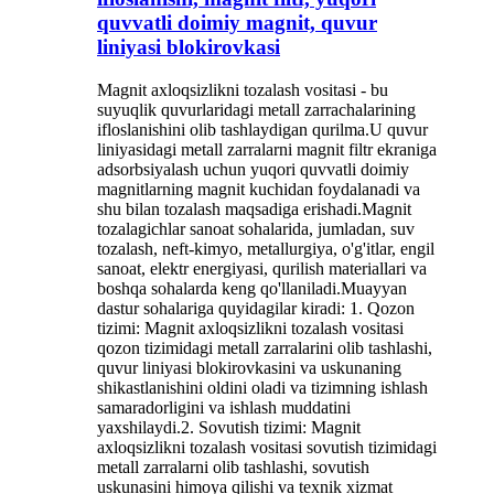
quvvatli doimiy magnit, quvur
liniyasi blokirovkasi
Magnit axloqsizlikni tozalash vositasi - bu
suyuqlik quvurlaridagi metall zarrachalarining
ifloslanishini olib tashlaydigan qurilma.U quvur
liniyasidagi metall zarralarni magnit filtr ekraniga
adsorbsiyalash uchun yuqori quvvatli doimiy
magnitlarning magnit kuchidan foydalanadi va
shu bilan tozalash maqsadiga erishadi.Magnit
tozalagichlar sanoat sohalarida, jumladan, suv
tozalash, neft-kimyo, metallurgiya, o'g'itlar, engil
sanoat, elektr energiyasi, qurilish materiallari va
boshqa sohalarda keng qo'llaniladi.Muayyan
dastur sohalariga quyidagilar kiradi: 1. Qozon
tizimi: Magnit axloqsizlikni tozalash vositasi
qozon tizimidagi metall zarralarini olib tashlashi,
quvur liniyasi blokirovkasini va uskunaning
shikastlanishini oldini oladi va tizimning ishlash
samaradorligini va ishlash muddatini
yaxshilaydi.2. Sovutish tizimi: Magnit
axloqsizlikni tozalash vositasi sovutish tizimidagi
metall zarralarni olib tashlashi, sovutish
uskunasini himoya qilishi va texnik xizmat