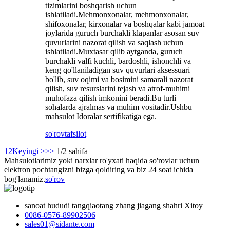
tizimlarini boshqarish uchun
ishlatiladi.Mehmonxonalar, mehmonxonalar,
shifoxonalar, kirxonalar va boshqalar kabi jamoat
joylarida guruch burchakli klapanlar asosan suv
quvurlarini nazorat qilish va saqlash uchun
ishlatiladi.Muxtasar qilib aytganda, guruch
burchakli valfi kuchli, bardoshli, ishonchli va
keng qo'llaniladigan suv quvurlari aksessuari
bo'lib, suv oqimi va bosimini samarali nazorat
qilish, suv resurslarini tejash va atrof-muhitni
muhofaza qilish imkonini beradi.Bu turli
sohalarda ajralmas va muhim vositadir.Ushbu
mahsulot Idoralar sertifikatiga ega.
so'rov
tafsilot
1
2
Keyingi >
>>
1/2 sahifa
Mahsulotlarimiz yoki narxlar ro'yxati haqida so'rovlar uchun
elektron pochtangizni bizga qoldiring va biz 24 soat ichida
bog'lanamiz.
so'rov
sanoat hududi tangqiaotang zhang jiagang shahri Xitoy
0086-0576-89902506
sales01@sidante.com