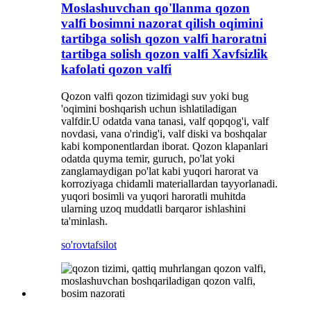
Moslashuvchan qo'llanma qozon
valfi bosimni nazorat qilish oqimini
tartibga solish qozon valfi haroratni
tartibga solish qozon valfi Xavfsizlik
kafolati qozon valfi
Qozon valfi qozon tizimidagi suv yoki bug
'oqimini boshqarish uchun ishlatiladigan
valfdir.U odatda vana tanasi, valf qopqog'i, valf
novdasi, vana o'rindig'i, valf diski va boshqalar
kabi komponentlardan iborat. Qozon klapanlari
odatda quyma temir, guruch, po'lat yoki
zanglamaydigan po'lat kabi yuqori harorat va
korroziyaga chidamli materiallardan tayyorlanadi.
yuqori bosimli va yuqori haroratli muhitda
ularning uzoq muddatli barqaror ishlashini
ta'minlash.
so'rov
tafsilot