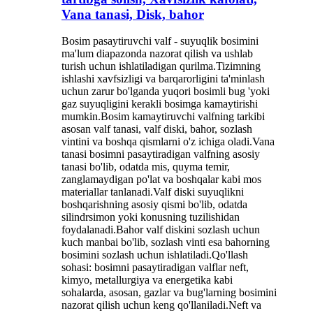
Vana tanasi, Disk, bahor
Bosim pasaytiruvchi valf - suyuqlik bosimini
ma'lum diapazonda nazorat qilish va ushlab
turish uchun ishlatiladigan qurilma.Tizimning
ishlashi xavfsizligi va barqarorligini ta'minlash
uchun zarur bo'lganda yuqori bosimli bug 'yoki
gaz suyuqligini kerakli bosimga kamaytirishi
mumkin.Bosim kamaytiruvchi valfning tarkibi
asosan valf tanasi, valf diski, bahor, sozlash
vintini va boshqa qismlarni o'z ichiga oladi.Vana
tanasi bosimni pasaytiradigan valfning asosiy
tanasi bo'lib, odatda mis, quyma temir,
zanglamaydigan po'lat va boshqalar kabi mos
materiallar tanlanadi.Valf diski suyuqlikni
boshqarishning asosiy qismi bo'lib, odatda
silindrsimon yoki konusning tuzilishidan
foydalanadi.Bahor valf diskini sozlash uchun
kuch manbai bo'lib, sozlash vinti esa bahorning
bosimini sozlash uchun ishlatiladi.Qo'llash
sohasi: bosimni pasaytiradigan valflar neft,
kimyo, metallurgiya va energetika kabi
sohalarda, asosan, gazlar va bug'larning bosimini
nazorat qilish uchun keng qo'llaniladi.Neft va