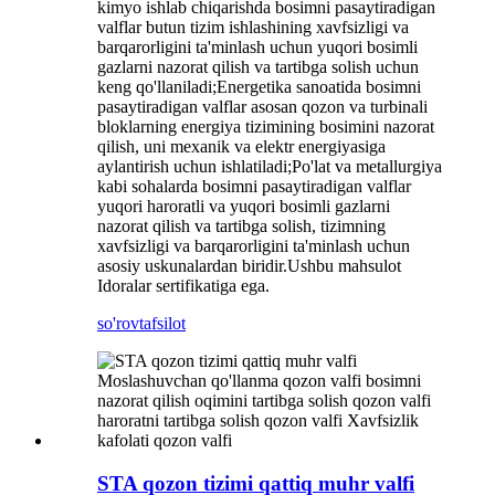
kimyo ishlab chiqarishda bosimni pasaytiradigan
valflar butun tizim ishlashining xavfsizligi va
barqarorligini ta'minlash uchun yuqori bosimli
gazlarni nazorat qilish va tartibga solish uchun
keng qo'llaniladi;Energetika sanoatida bosimni
pasaytiradigan valflar asosan qozon va turbinali
bloklarning energiya tizimining bosimini nazorat
qilish, uni mexanik va elektr energiyasiga
aylantirish uchun ishlatiladi;Po'lat va metallurgiya
kabi sohalarda bosimni pasaytiradigan valflar
yuqori haroratli va yuqori bosimli gazlarni
nazorat qilish va tartibga solish, tizimning
xavfsizligi va barqarorligini ta'minlash uchun
asosiy uskunalardan biridir.Ushbu mahsulot
Idoralar sertifikatiga ega.
so'rov
tafsilot
STA qozon tizimi qattiq muhr valfi