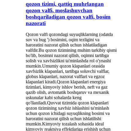
qozon tizimi, qattiq muhrlangan
qozon valfi, moslashuvchan
boshqariladigan qozon valfi, bosim
nazorati
Qozon valfi qozondagi suyuqliklarning (odatda
suv va bug ') bosimini, oqim tezligini va
haroratini nazorat qilish uchun ishlatiladigan
valfdir.Bu qozon tizimining muhim tarkibiy qismi
bo'lib, bosimni nazorat qilish, oqimni tartibga
solish va xavfsizlikni ta'minlashda rol o'ynashi
mumkin.Umumiy qozon klapanlari orasida
xavfsizlik klapanlari, tartibga soluvchi valflar,
globus klapanlari, nazorat valflari va egzoz
klapanlari kiradi.Qozon klapanlari energiya
tizimlari, kimyoviy ishlov berish, neft va gaz
qazib olish, avtomatik boshqaruv va mexanik
uskunalar kabi sohalarda keng
qo'llaniladi.Quvvat tizimida qozon klapanlari
qozon tizimining xavfsiz ishlashini ta'minlash
uchun qozon ichidagi suyuqlikning bosimi va
haroratini nazorat qilish uchun ishlatilishi
mumkin.Kimyoviy tozalash sohasida ideal
kimyoviy reaktsiya effektlariga erishish uchun