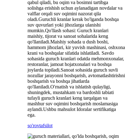
qabul qiladi, bu oqim va bosimni tartibga
solishga erishish uchun aylanadigan novdalar va
valflar orqali suv oqimini nazorat qila
oladi.Guruchli kranlar kerak bo'lganda boshqa
suv quvurlari yoki jihozlarga ulanishi
mumkin.Qo'llash sohasi: Guruch kranlari
maishiy, tijorat va sanoat sohalarida keng
qo'llaniladi.Maishiy sohada u dush boshi,
hammom jihozlari, kir yuvish mashinasi, oshxona
krani va boshqalar sifatida ishlatiladi. Savdo
sohasida guruch kranlari odatda mehmonxonalar,
restoranlar, jamoat hojatxonalari va boshqa
joylarda topiladi.Sanoat sohasida guruch suvli
nozullar jarayonni boshqarish, avtomatlashtirishni
boshqarish va boshqa jihatlarda
qo'llaniladi.O'rnatish va ishlatish qulayligi,
shuningdek, mustahkam va bardoshli tabiati
tufayli guruch kranlari keng tarqalgan va
mashhur suv oqimini boshqarish moslamasiga
aylandi.Ushbu mahsulot Idoralar sertifikatiga
ega.
so'rov
tafsilot