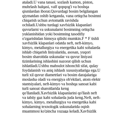
ataladi.U vana tanasi, sozlash kamon, piston,
muhrlash halqasi, valf qopqog'i va boshqa
qismlardan iborat.Quvurdagi bosim belgilangan
qiymatdan oshib ketganda, vana ortiqcha bosimni
chiqarish uchun avtomatik ravishda
ochiladi.Ushbu turdagi xavfsizlik klapanlari
quvurlarni va uskunalarni bosimning ortiqcha
yuklanishidan yoki bosimning tasodifiy
o'zgarishidan himoya qilishi mumkin.F * F tishli
xavfsizlik klapanlari odatda neft, neft-kimyo,
kimyo, metallurgiya va energetika kabi sohalarda
ishlab chiqarish liniyalarida, asosan, yuqori
bosim sharoitida uskunalar va quvur liniyasi
tizimlarining ishlashini nazorat qilish uchun
ishlatiladi.Ushbu mahsulot ishonchli sifat, qulay
foydalanish va aniq ishlash xususiyatlariga ega.U
turli xil quvur diametrlari va bosim darajalariga
moslasha oladi va energiya ob'ektlari, atom elektr
stantsiyalari, neft-kimyo va boshqa sanoat kabi
turli sanoat sharoitlarida keng
qo'llaniladi.Xavfsizlik klapanlarini qo'llash neft
va tabiiy gaz kabi sohalarda juda keng.Neft, neft-
kimyo, kimyo, metallurgiya va energetika kabi
sohalarning texnologik uskunalarida oqish
muammosi ko'pincha yuzaga keladi.Xavfsizlik