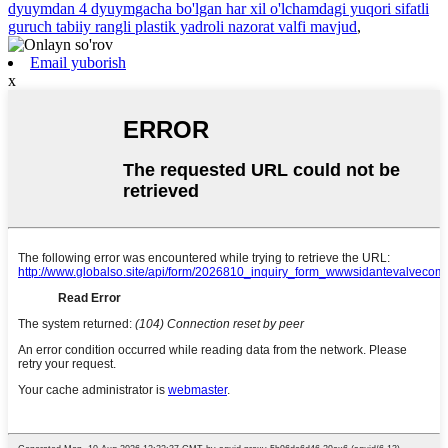
dyuymdan 4 dyuymgacha bo'lgan har xil o'lchamdagi yuqori sifatli
guruch tabiiy rangli plastik yadroli nazorat valfi mavjud
,
Email yuborish
x