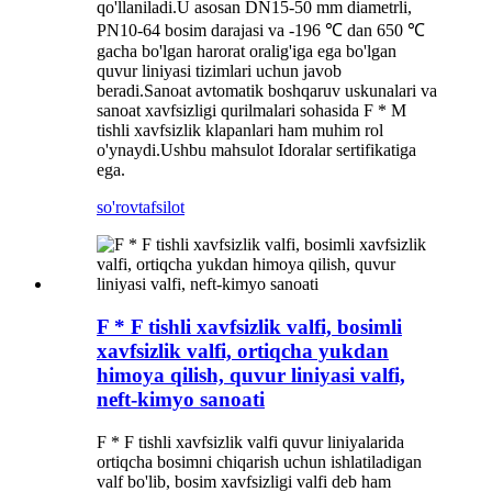
qo'llaniladi.U asosan DN15-50 mm diametrli,
PN10-64 bosim darajasi va -196 ℃ dan 650 ℃
gacha bo'lgan harorat oralig'iga ega bo'lgan
quvur liniyasi tizimlari uchun javob
beradi.Sanoat avtomatik boshqaruv uskunalari va
sanoat xavfsizligi qurilmalari sohasida F * M
tishli xavfsizlik klapanlari ham muhim rol
o'ynaydi.Ushbu mahsulot Idoralar sertifikatiga
ega.
so'rov
tafsilot
F * F tishli xavfsizlik valfi, bosimli
xavfsizlik valfi, ortiqcha yukdan
himoya qilish, quvur liniyasi valfi,
neft-kimyo sanoati
F * F tishli xavfsizlik valfi quvur liniyalarida
ortiqcha bosimni chiqarish uchun ishlatiladigan
valf bo'lib, bosim xavfsizligi valfi deb ham