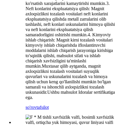
ko'rsatish xarajatlarini kamaytirishi mumkin.3.
Neft konlarini ekspluatatsiya qilish: Magnit
axloqsizlikni tozalash vositalari neft konlarini
ekspluatatsiya qilishda metall zarralarini olib
tashlashi, neft konlari uskunalarini himoya qilishi
va neft konlarini ekspluatatsiya qilish
samaradorligini oshirishi mumkin.4. Kimyoviy
ishlab chiqarish: Magnit kirni tozalash vositalari
kimyoviy ishlab chiqarishda ifloslantiruvchi
moddalarni ishlab chiqarish jarayoniga kirishiga
to'sqinlik qilishi, mahsulot sifati va ishlab
chiqarish xavfsizligini ta'minlashi
mumkin.Muxtasar qilib aytganda, magnit
axloqsizlikni tozalash vositalari suyuqlik
quvurlari va uskunalarini tozalash va himoya
qilish uchun keng qo'llanilishi mumkin bo'lgan
samarali va ishonchli axloqsizlikni tozalash
uskunasidir.Ushbu mahsulot Idoralar sertifikatiga
ega.
so'rov
tafsilot