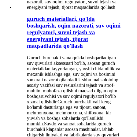
guruch materiallari, qo'lda
boshqarish, oqim nazorati, suv oqimi
regulyatori, suvni tejash va
energiyani tejash, tijorat
maqsadlarida qo'llash
Guruch burchakli vana qo'lda boshqariladigan
suv quvurlari aksessuari bo'lib, asosan guruch
materialidan tayyorlangan, yaxshi chidamlilik va
mexanik ishlashga ega, suv oqimi va bosimini
samarali nazorat qila oladi.Ushbu mahsulotning
asosiy vazifasi suv resurslarini tejash va atrof-
muhitni muhofaza qilishni maqsad qilgan oqim
boshqaruvchisi va suv oqimi regulyatori bo'lib
xizmat qilishdir.Guruch burchakli valf keng
ko'lamli dasturlarga ega va tijorat, sanoat,
mehmonxona, mehmonxona, shifoxona, kir
yuvish va boshqa sohalarda qo'llanilishi
mumkin.Savdo va sanoat sohalarida guruch
burchakli klapanlar asosan mashinalar, ishlab
chiqarish liniyalari va fabrikalarda suv quvurlari