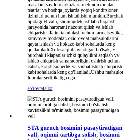
masalan, savdo markazlari, mehmonxonalar,
teatrlar va boshqa joylarda yopiq konditsioner
tizimlari uchun ham ishlatilishi mumkin.Burchak
tipidagi H valfi, shuningdek, ishlab chiqarish
jarayonida haroratni nazorat qilish va ishlab
chiqarish sifatini ta'minlash uchun farmatsevtika,
kimyoviy moddalar, oziq-ovqat mahsulotlarini
qayta ishlash va hokazo kabi sohalarda keng
qo'llaniladi.Xulosa qilib aytadigan bo'lsak, H
burchakli klapanlar ichki qulaylikni saqlash va
ishlab chiqarish samaradorligini oshirish uchun
isitish, konditsionerlik va sanoat ishlab chiqarish
kabi sohalarda keng qo'llaniladi.Ushbu mahsulot
Idoralar sertifikatiga ega.
so'rov
tafsilot
STA guruch bosimini pasaytiradigan
valf, oqimni tartibga solish, bosimni