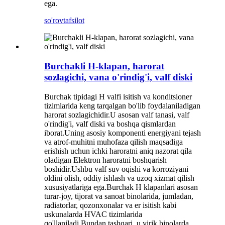
ega.
so'rov
tafsilot
Burchakli H-klapan, harorat
sozlagichi, vana o'rindig'i, valf diski
Burchak tipidagi H valfi isitish va konditsioner
tizimlarida keng tarqalgan bo'lib foydalaniladigan
harorat sozlagichidir.U asosan valf tanasi, valf
o'rindig'i, valf diski va boshqa qismlardan
iborat.Uning asosiy komponenti energiyani tejash
va atrof-muhitni muhofaza qilish maqsadiga
erishish uchun ichki haroratni aniq nazorat qila
oladigan Elektron haroratni boshqarish
boshidir.Ushbu valf suv oqishi va korroziyani
oldini olish, oddiy ishlash va uzoq xizmat qilish
xususiyatlariga ega.Burchak H klapanlari asosan
turar-joy, tijorat va sanoat binolarida, jumladan,
radiatorlar, qozonxonalar va er isitish kabi
uskunalarda HVAC tizimlarida
qo'llaniladi.Bundan tashqari, u yirik binolarda,