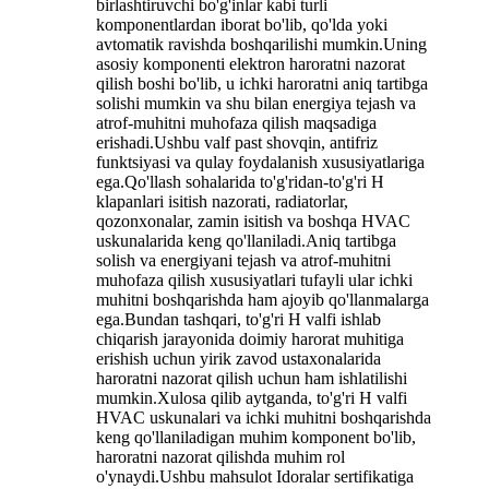
birlashtiruvchi bo'g'inlar kabi turli
komponentlardan iborat bo'lib, qo'lda yoki
avtomatik ravishda boshqarilishi mumkin.Uning
asosiy komponenti elektron haroratni nazorat
qilish boshi bo'lib, u ichki haroratni aniq tartibga
solishi mumkin va shu bilan energiya tejash va
atrof-muhitni muhofaza qilish maqsadiga
erishadi.Ushbu valf past shovqin, antifriz
funktsiyasi va qulay foydalanish xususiyatlariga
ega.Qo'llash sohalarida to'g'ridan-to'g'ri H
klapanlari isitish nazorati, radiatorlar,
qozonxonalar, zamin isitish va boshqa HVAC
uskunalarida keng qo'llaniladi.Aniq tartibga
solish va energiyani tejash va atrof-muhitni
muhofaza qilish xususiyatlari tufayli ular ichki
muhitni boshqarishda ham ajoyib qo'llanmalarga
ega.Bundan tashqari, to'g'ri H valfi ishlab
chiqarish jarayonida doimiy harorat muhitiga
erishish uchun yirik zavod ustaxonalarida
haroratni nazorat qilish uchun ham ishlatilishi
mumkin.Xulosa qilib aytganda, to'g'ri H valfi
HVAC uskunalari va ichki muhitni boshqarishda
keng qo'llaniladigan muhim komponent bo'lib,
haroratni nazorat qilishda muhim rol
o'ynaydi.Ushbu mahsulot Idoralar sertifikatiga