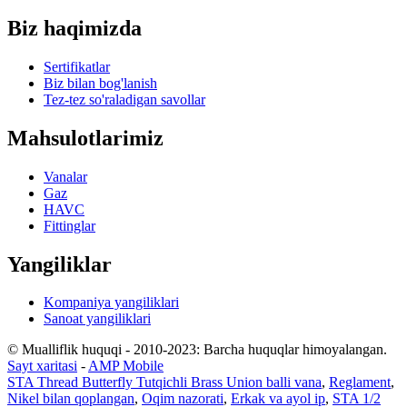
Biz haqimizda
Sertifikatlar
Biz bilan bog'lanish
Tez-tez so'raladigan savollar
Mahsulotlarimiz
Vanalar
Gaz
HAVC
Fittinglar
Yangiliklar
Kompaniya yangiliklari
Sanoat yangiliklari
© Mualliflik huquqi - 2010-2023: Barcha huquqlar himoyalangan.
Sayt xaritasi
-
AMP Mobile
STA Thread Butterfly Tutqichli Brass Union balli vana
,
Reglament
,
Nikel bilan qoplangan
,
Oqim nazorati
,
Erkak va ayol ip
,
STA 1/2