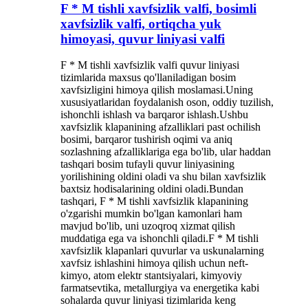
F * M tishli xavfsizlik valfi, bosimli
xavfsizlik valfi, ortiqcha yuk
himoyasi, quvur liniyasi valfi
F * M tishli xavfsizlik valfi quvur liniyasi
tizimlarida maxsus qo'llaniladigan bosim
xavfsizligini himoya qilish moslamasi.Uning
xususiyatlaridan foydalanish oson, oddiy tuzilish,
ishonchli ishlash va barqaror ishlash.Ushbu
xavfsizlik klapanining afzalliklari past ochilish
bosimi, barqaror tushirish oqimi va aniq
sozlashning afzalliklariga ega bo'lib, ular haddan
tashqari bosim tufayli quvur liniyasining
yorilishining oldini oladi va shu bilan xavfsizlik
baxtsiz hodisalarining oldini oladi.Bundan
tashqari, F * M tishli xavfsizlik klapanining
o'zgarishi mumkin bo'lgan kamonlari ham
mavjud bo'lib, uni uzoqroq xizmat qilish
muddatiga ega va ishonchli qiladi.F * M tishli
xavfsizlik klapanlari quvurlar va uskunalarning
xavfsiz ishlashini himoya qilish uchun neft-
kimyo, atom elektr stantsiyalari, kimyoviy
farmatsevtika, metallurgiya va energetika kabi
sohalarda quvur liniyasi tizimlarida keng