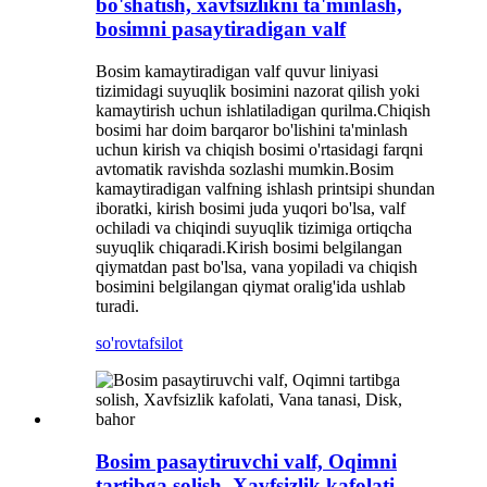
bo'shatish, xavfsizlikni ta'minlash,
bosimni pasaytiradigan valf
Bosim kamaytiradigan valf quvur liniyasi
tizimidagi suyuqlik bosimini nazorat qilish yoki
kamaytirish uchun ishlatiladigan qurilma.Chiqish
bosimi har doim barqaror bo'lishini ta'minlash
uchun kirish va chiqish bosimi o'rtasidagi farqni
avtomatik ravishda sozlashi mumkin.Bosim
kamaytiradigan valfning ishlash printsipi shundan
iboratki, kirish bosimi juda yuqori bo'lsa, valf
ochiladi va chiqindi suyuqlik tizimiga ortiqcha
suyuqlik chiqaradi.Kirish bosimi belgilangan
qiymatdan past bo'lsa, vana yopiladi va chiqish
bosimini belgilangan qiymat oralig'ida ushlab
turadi.
so'rov
tafsilot
Bosim pasaytiruvchi valf, Oqimni
tartibga solish, Xavfsizlik kafolati,