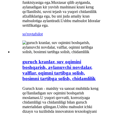
funktsiyasiga ega.Muxtasar qilib aytganda,
aylanadigan kir yuvish mashinasi krani keng
qo'llanilishi, suvni tejash va yuqori chidamlilik
afzalliklariga ega, bu uni juda amaliy kran
mahsulotiga aylantiradi.Ushbu mahsulot Idoralar
sertifikatiga ega.
so'rov
tafsilot
guruch kranlar, suv oqimini
boshqarish, aylanuvchi novdalar,
valflar, oqimni tartibga solish,
bosimni tartibga solish, chidamlilik
Guruch kran - maishiy va sanoat muhitida keng
qo'llaniladigan suv oqimini boshqarish
moslamasi.U yuqori quvvatli, korroziyaga
chidamliligi va chidamliligi bilan guruch
materialidan qilingan.Ushbu mahsulot ichki
dizayn va tuzilishda innovatsion texnologiyani