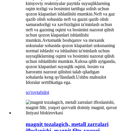
kimyoviy reaktsiyalar paytida suyuqliklarning
oqim tezligi va bosimini tartibga solish uchun
qozon klapanlari ishlatilishi mumkin.Neft va gaz
qazib olish sohasida neft va gazni qazib olish
samaradorligi va xavfsizligini ta'minlash uchun
neft va gazning oqimi va bosimini nazorat qilish
uchun qozon klapanlari ishlatilishi
mumkin.Avtomatik boshqaruv va mexanik
uskunalar sohasida qozon klapanlari uskunaning
normal ishlashi va ishlashini ta'minlash uchun
suyuqliklarning oqimi va bosimini nazorat qilish
uchun ishlatilishi mumkin.Xulosa qilib aytganda,
qozon klapanlari suyuqlik oqimi, bosim va
haroratni nazorat qilishni talab qiladigan
sohalarda keng qo'llaniladi.Ushbu mahsulot
Idoralar sertifikatiga ega.
so'rov
tafsilot
magnit tozalagich, metall zarralari
ifloslanishi, magnit filtr, yuqori