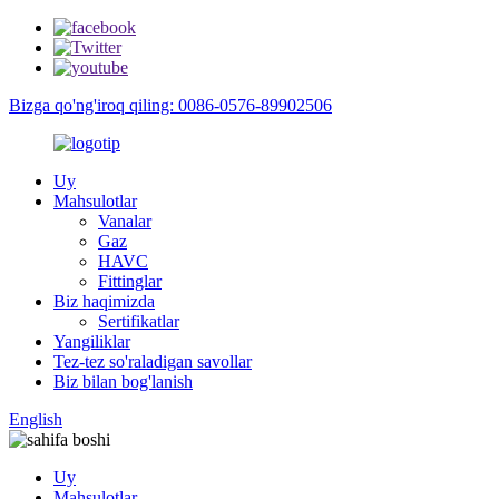
Bizga qo'ng'iroq qiling: 0086-0576-89902506
Uy
Mahsulotlar
Vanalar
Gaz
HAVC
Fittinglar
Biz haqimizda
Sertifikatlar
Yangiliklar
Tez-tez so'raladigan savollar
Biz bilan bog'lanish
English
Uy
Mahsulotlar