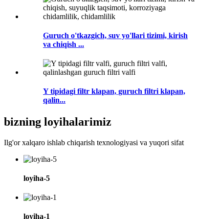
Guruch o'tkazgich, suv yo'llari tizimi, kirish
va chiqish ...
Y tipidagi filtr klapan, guruch filtri klapan,
qalin...
bizning loyihalarimiz
Ilg'or xalqaro ishlab chiqarish texnologiyasi va yuqori sifat
loyiha-5
loyiha-1