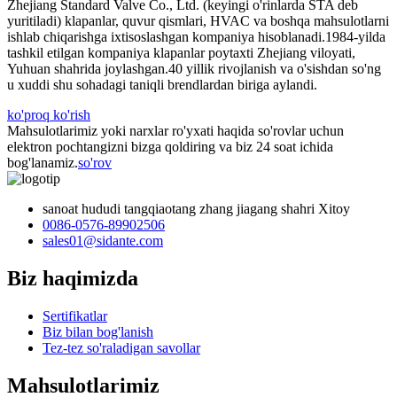
Zhejiang Standard Valve Co., Ltd. (keyingi o'rinlarda STA deb
yuritiladi) klapanlar, quvur qismlari, HVAC va boshqa mahsulotlarni
ishlab chiqarishga ixtisoslashgan kompaniya hisoblanadi.1984-yilda
tashkil etilgan kompaniya klapanlar poytaxti Zhejiang viloyati,
Yuhuan shahrida joylashgan.40 yillik rivojlanish va o'sishdan so'ng
u xuddi shu sohadagi taniqli brendlardan biriga aylandi.
ko'proq ko'rish
Mahsulotlarimiz yoki narxlar ro'yxati haqida so'rovlar uchun
elektron pochtangizni bizga qoldiring va biz 24 soat ichida
bog'lanamiz.
so'rov
sanoat hududi tangqiaotang zhang jiagang shahri Xitoy
0086-0576-89902506
sales01@sidante.com
Biz haqimizda
Sertifikatlar
Biz bilan bog'lanish
Tez-tez so'raladigan savollar
Mahsulotlarimiz