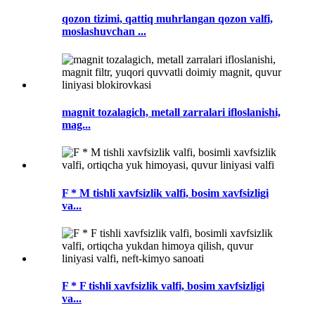
qozon tizimi, qattiq muhrlangan qozon valfi,
moslashuvchan ...
magnit tozalagich, metall zarralari ifloslanishi,
mag...
F * M tishli xavfsizlik valfi, bosim xavfsizligi
va...
F * F tishli xavfsizlik valfi, bosim xavfsizligi
va...