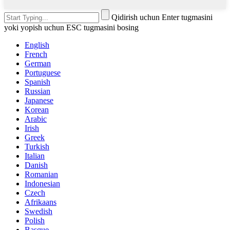
Qidirish uchun Enter tugmasini
yoki yopish uchun ESC tugmasini bosing
English
French
German
Portuguese
Spanish
Russian
Japanese
Korean
Arabic
Irish
Greek
Turkish
Italian
Danish
Romanian
Indonesian
Czech
Afrikaans
Swedish
Polish
Basque