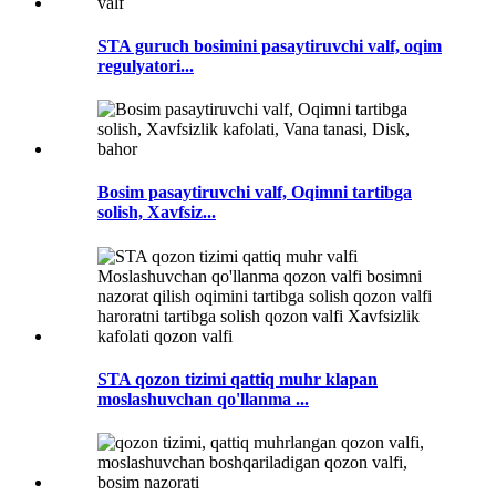
STA guruch bosimini pasaytiruvchi valf, oqim
regulyatori...
Bosim pasaytiruvchi valf, Oqimni tartibga
solish, Xavfsiz...
STA qozon tizimi qattiq muhr klapan
moslashuvchan qo'llanma ...