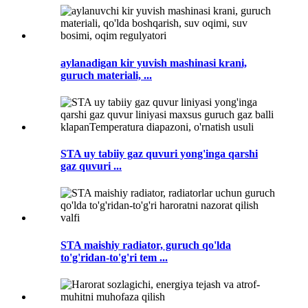
aylanadigan kir yuvish mashinasi krani,
guruch materiali, ...
STA uy tabiiy gaz quvuri yong'inga qarshi
gaz quvuri ...
STA maishiy radiator, guruch qo'lda
to'g'ridan-to'g'ri tem ...