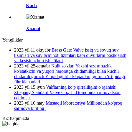
Kuch
Xizmat
Yangiliklar
2023 yil 11 oktyabr
Brass Gate Valve issiq va sovuq suv
tizimlari va suv ta'minoti tizimlari kabi quvurlarni boshqarish
va kesish uchun ishlatiladi
2023 yil 25-sentabr
Kalit so'zlar: Yaxshi sızdırmazlık
ko'rsatkichi va yuqori haroratga chidamliligi bilan kuchli
chidamli guruch Y tipidagi filtr klapanlari, guruch Y tipidagi
filtr klapanlari.
2023 yil 15 iyun
Valflarning ko'p qirraliligini o'rganish:
Zhejiang Standard Valve Co., Ltd tomonidan innovatsion
echimlar.
2023 yil 10 may
Mustaqil laboratoriya!Milliondan ko'proq
sarmoya kiriting!
Biz haqimizda