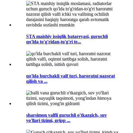
STA maishiy issiqlik batareyasi, guruchli
qo'lda to'g'ridan-to'g'ri te...
qo'lda burchakli valf turi, haroratni nazorat
qilish va ...
sharsimon valfli guruchli o'tkazgich, suv
yo'llari tizimi, gripp ...