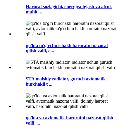
Harorat sozlagichi, energiya tejash va atrof-
muhit ...
qo'lda to'g'ri burchakli haroratni nazorat
qilish valfi, a...
STA maishiy radiator, guruch avtomatik
burchakli t ...
qo'lda va avtomatik haroratni nazorat qilish
valfi, ...