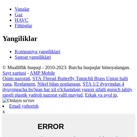
Vanalar
Gaz
HAVC
Fittinglar
Yangiliklar
Kompaniya yangiliklari
Sanoat yangiliklari
© Mualliflik huquqi - 2010-2023: Barcha huquqlar himoyalangan.
Sayt xaritasi
-
AMP Mobile
Oqim nazorati
,
STA Thread Butterfly Tutqichli Brass Union balli
vana
,
Reglament
,
Nikel bilan qoplangan
,
STA 1/2 dyuymdan 4
dyuymgacha bo'lgan har xil o'lchamdagi yuqori sifatli guruch tabiiy
rangli plastik yadroli nazorat valfi mavjud
,
Erkak va ayol ip
,
Email yuborish
x