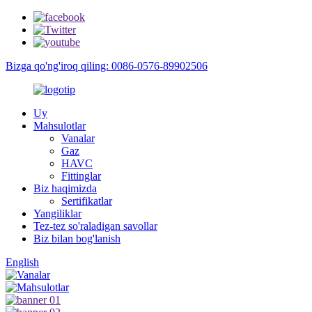
Bizga qo'ng'iroq qiling: 0086-0576-89902506
Uy
Mahsulotlar
Vanalar
Gaz
HAVC
Fittinglar
Biz haqimizda
Sertifikatlar
Yangiliklar
Tez-tez so'raladigan savollar
Biz bilan bog'lanish
English