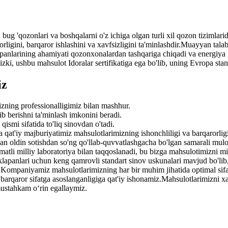
, bug 'qozonlari va boshqalarni o'z ichiga olgan turli xil qozon tizimlar
rligini, barqaror ishlashini va xavfsizligini ta'minlashdir.Muayyan tala
panlarining ahamiyati qozonxonalardan tashqariga chiqadi va energiya is
zki, ushbu mahsulot Idoralar sertifikatiga ega bo'lib, uning Evropa stand
iz
bizning professionalligimiz bilan mashhur.
ib berishni ta'minlash imkonini beradi.
ismi sifatida to'liq sinovdan o'tadi.
ha qat'iy majburiyatimiz mahsulotlarimizning ishonchliligi va barqarorligi
hdan oldin sotishdan so'ng qo'llab-quvvatlashgacha bo'lgan samarali mul
tli milliy laboratoriya bilan taqqoslanadi, bu bizga mahsulotimizni mi
lapanlari uchun keng qamrovli standart sinov uskunalari mavjud bo'lib,
Kompaniyamiz mahsulotlarimizning har bir muhim jihatida optimal sifat
i barqaror sifatga asoslanganligiga qat'iy ishonamiz.Mahsulotlarimizni 
 mustahkam o‘rin egallaymiz.