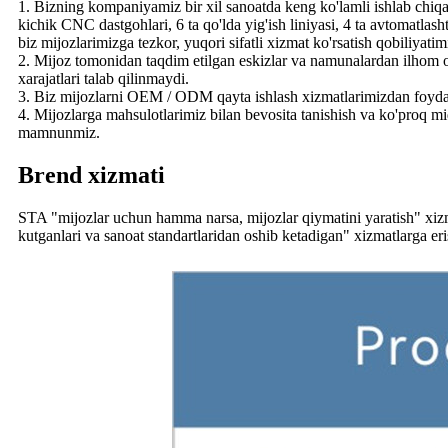
1. Bizning kompaniyamiz bir xil sanoatda keng ko'lamli ishlab chiqar
kichik CNC dastgohlari, 6 ta qo'lda yig'ish liniyasi, 4 ta avtomatlash
biz mijozlarimizga tezkor, yuqori sifatli xizmat ko'rsatish qobiliyat
2. Mijoz tomonidan taqdim etilgan eskizlar va namunalardan ilhom ol
xarajatlari talab qilinmaydi.
3. Biz mijozlarni OEM / ODM qayta ishlash xizmatlarimizdan foydala
4. Mijozlarga mahsulotlarimiz bilan bevosita tanishish va ko'proq m
mamnunmiz.
Brend xizmati
STA "mijozlar uchun hamma narsa, mijozlar qiymatini yaratish" xizmat k
kutganlari va sanoat standartlaridan oshib ketadigan" xizmatlarga eri