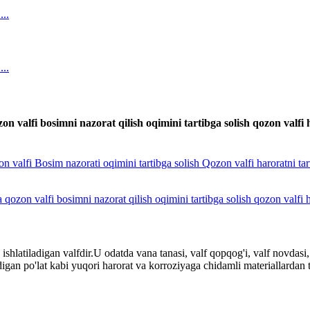
valfi bosimni nazorat qilish oqimini tartibga solish qozon valfi ha
hlatiladigan valfdir.U odatda vana tanasi, valf qopqog'i, valf novdasi, 
gan po'lat kabi yuqori harorat va korroziyaga chidamli materiallardan t