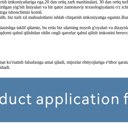
ish imkoniyatlariga ega.20 dan ortiq zarb mashinalari, 30 dan ortiq turl
tirilgan yig'ish liniyalari va bir qator zamonaviy texnologiyalarni o'z i
imizga ishonchimiz komil.
ib, biz turli xil mahsulotlarni ishlab chiqarish imkoniyatiga egamiz.B
nishga taklif qilamiz, bu erda biz ularning noyob g'oyalari va dizaynl
iqdorni qabul qilishdan oldin ongli qarorlar qabul qilish imkonini beru
o'rsatish falsafasiga amal qiladi, mijozlar ehtiyojlariga e'tibor qarata
shadi.