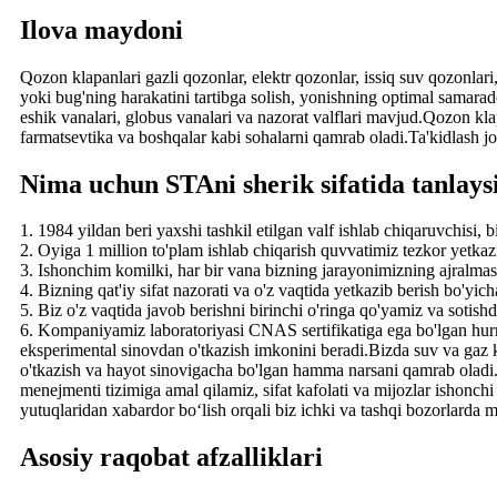
Ilova maydoni
Qozon klapanlari gazli qozonlar, elektr qozonlar, issiq suv qozonlari
yoki bug'ning harakatini tartibga solish, yonishning optimal samarado
eshik vanalari, globus vanalari va nazorat valflari mavjud.Qozon kla
farmatsevtika va boshqalar kabi sohalarni qamrab oladi.Ta'kidlash joi
Nima uchun STAni sherik sifatida tanlays
1. 1984 yildan beri yaxshi tashkil etilgan valf ishlab chiqaruvchisi, 
2. Oyiga 1 million to'plam ishlab chiqarish quvvatimiz tezkor yetkaz
3. Ishonchim komilki, har bir vana bizning jarayonimizning ajralmas q
4. Bizning qat'iy sifat nazorati va o'z vaqtida yetkazib berish bo'yic
5. Biz o'z vaqtida javob berishni birinchi o'ringa qo'yamiz va sotis
6. Kompaniyamiz laboratoriyasi CNAS sertifikatiga ega bo'lgan hurma
eksperimental sinovdan o'tkazish imkonini beradi.Bizda suv va gaz k
o'tkazish va hayot sinovigacha bo'lgan hamma narsani qamrab oladi.
menejmenti tizimiga amal qilamiz, sifat kafolati va mijozlar ishonch
yutuqlaridan xabardor bo‘lish orqali biz ichki va tashqi bozorlarda
Asosiy raqobat afzalliklari