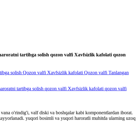
roratni tartibga solish qozon valfi Xavfsizlik kafolati qozon
vana o'rindig'i, valf diski va boshqalar kabi komponentlardan iborat.
ayyorlanadi. yuqori bosimli va yuqori haroratli muhitda ularning uzoq