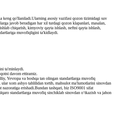
ida keng qo'llaniladi.Ularning asosiy vazifasi qozon tizimidagi suv
blarga javob beradigan har xil turdagi qozon klapanlari, masalan,
hlab chiqarish, kimyoviy qayta ishlash, neftni qayta ishlash,
artlariga muvofiqligini ta'kidlaydi.
ni ta'minlaydi.
oqotni davom ettiramiz.
lliy, Yevropa va boshqa tan olingan standartlarga muvofiq
 ular xom ashyo tahlilidan tortib, mahsulot ma'lumotlarini sinovdan
 nazoratiga erishadi.Bundan tashqari, biz ISO9001 sifat
xalqaro standartlarga muvofiq sinchiklab sinovdan o‘tkazish va jahon