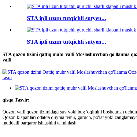
STA ipli uzun tutqichli sutyen...
STA ipli uzun tutqichli sutyen...
STA qozon tizimi qattiq muhr valfi Moslashuvchan qo'llanma qozon 
valfi
qisqa Tasvir:
Qozon valfi qozon tizimidagi suv yoki bug 'oqimini boshqarish uchun is
Qozon klapanlari odatda quyma temir, guruch, po'lat yoki zanglamaydi
muddatli barqaror ishlashini ta'minlash.