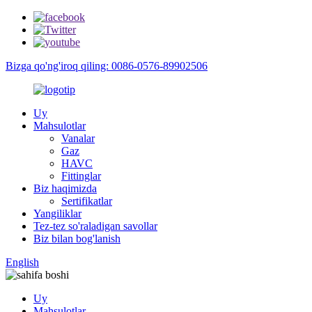
Bizga qo'ng'iroq qiling: 0086-0576-89902506
Uy
Mahsulotlar
Vanalar
Gaz
HAVC
Fittinglar
Biz haqimizda
Sertifikatlar
Yangiliklar
Tez-tez so'raladigan savollar
Biz bilan bog'lanish
English
Uy
Mahsulotlar