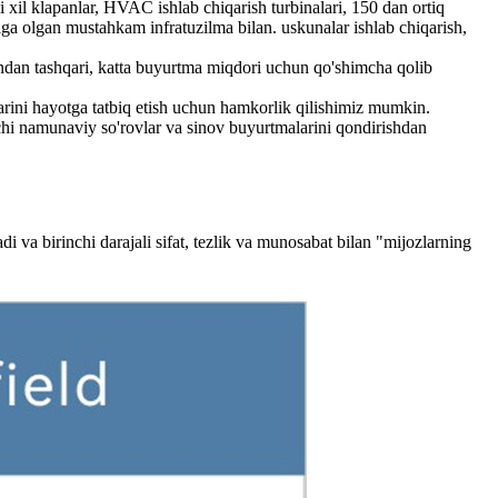
i xil klapanlar, HVAC ishlab chiqarish turbinalari, 150 dan ortiq
chiga olgan mustahkam infratuzilma bilan. uskunalar ishlab chiqarish,
undan tashqari, katta buyurtma miqdori uchun qo'shimcha qolib
arini hayotga tatbiq etish uchun hamkorlik qilishimiz mumkin.
vchi namunaviy so'rovlar va sinov buyurtmalarini qondirishdan
di va birinchi darajali sifat, tezlik va munosabat bilan "mijozlarning